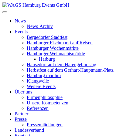
News
News-Archiv
Events
Bergedorfer Stadtfest
Hamburger Fischmarkt auf Reisen
Hamburger Wochenmärkte
Hamburger Weihnachtsmärkte
Harburg
Hansedorf auf dem Hafengeburtstag
Herbstfest auf dem Gerhart-Hauptmann-Platz
Hamburg maritim
Klangwelle
Weitere Events
Über uns
Firmenphilosophie
Unsere Kompetenzen
Referenzen
Partner
Presse
Pressemitteilungen
Landesverband
Kontakt