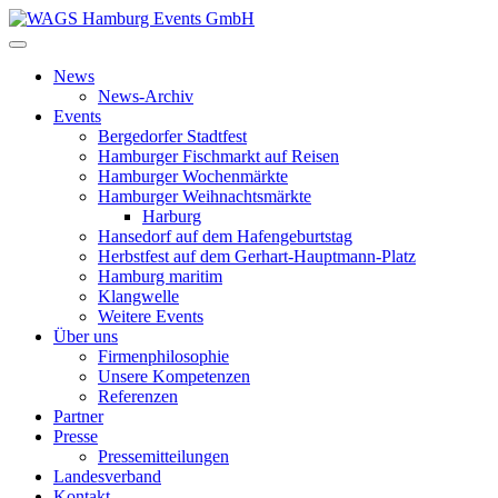
News
News-Archiv
Events
Bergedorfer Stadtfest
Hamburger Fischmarkt auf Reisen
Hamburger Wochenmärkte
Hamburger Weihnachtsmärkte
Harburg
Hansedorf auf dem Hafengeburtstag
Herbstfest auf dem Gerhart-Hauptmann-Platz
Hamburg maritim
Klangwelle
Weitere Events
Über uns
Firmenphilosophie
Unsere Kompetenzen
Referenzen
Partner
Presse
Pressemitteilungen
Landesverband
Kontakt