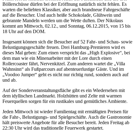
Böllerschüsse dürfen bei der Eröffnung natürlich nicht fehlen. Es
warten die beliebten Klassiker, aber auch brandneue Fahrgeschäfte
auf die Besucher. Und auch heiße Schokolade, Glühwein und
gebrannte Mandeln werden um die Wette duften. Der Nikolaus
kommt am Mittwoch, 02.12., und Sonntag, 06.12.2015, von 15 bis
18 Uhr auf den DOM.
Insgesamt können sich die Besucher auf 52 Fahr- und Schau- sowie
Belustigungsgeschäfte freuen. Drei Hamburg-Premieren wird es
dieses Mal geben: Zum einen verspricht das „High Explosive“, bei
dem man wie ein Minenarbeiter mit der Lore durch einen
Rollercoaster fährt, Nervenkitzel. Zum anderen wartet die „Villa
Wahnsinn“ als Fußparcours auf abenteuerlustige Gäste. Und im
„Voodoo Jumper“ geht es nicht nur richtig rund, sondern auch auf
und ab.
Auf der Sonderveranstaltungsfläche gibt es ein Wiedersehen mit
dem idyllischen Landmarkt. Holzhütten und Zelte mit warmen
Feuerquellen sorgen für ein rustikales und gemütliches Ambiente.
Jeden Mittwoch ist wieder Familientag mit ermäßigten Preisen für
die Fahr-, Belustigungs- und Spielgeschäfte. Auch die Gastronomie
hält preiswerte Angebote für alle Besucher bereit. Jeden Freitag ab
22:30 Uhr wird das traditionelle Feuerwerk gestartet.