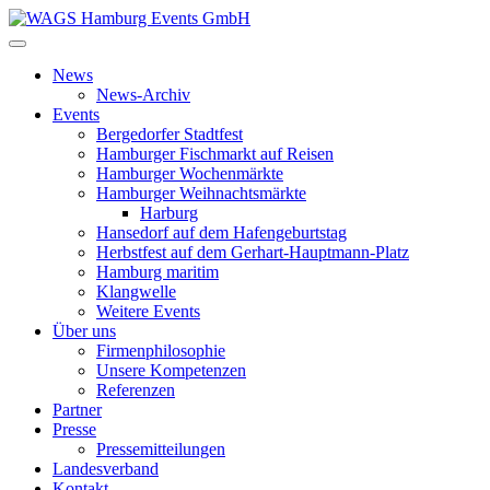
News
News-Archiv
Events
Bergedorfer Stadtfest
Hamburger Fischmarkt auf Reisen
Hamburger Wochenmärkte
Hamburger Weihnachtsmärkte
Harburg
Hansedorf auf dem Hafengeburtstag
Herbstfest auf dem Gerhart-Hauptmann-Platz
Hamburg maritim
Klangwelle
Weitere Events
Über uns
Firmenphilosophie
Unsere Kompetenzen
Referenzen
Partner
Presse
Pressemitteilungen
Landesverband
Kontakt