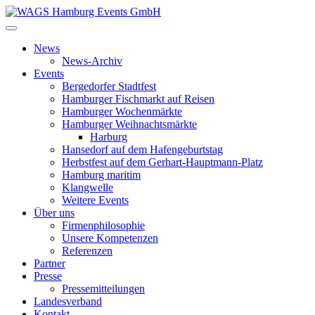
News
News-Archiv
Events
Bergedorfer Stadtfest
Hamburger Fischmarkt auf Reisen
Hamburger Wochenmärkte
Hamburger Weihnachtsmärkte
Harburg
Hansedorf auf dem Hafengeburtstag
Herbstfest auf dem Gerhart-Hauptmann-Platz
Hamburg maritim
Klangwelle
Weitere Events
Über uns
Firmenphilosophie
Unsere Kompetenzen
Referenzen
Partner
Presse
Pressemitteilungen
Landesverband
Kontakt