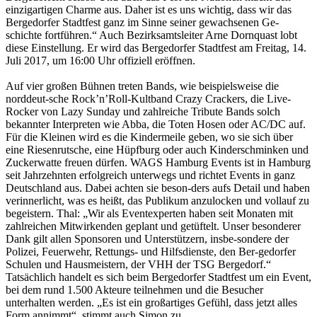
einzigartigen Charme aus. Daher ist es uns wichtig, dass wir das
Bergedorfer Stadtfest ganz im Sinne seiner gewachsenen Ge-
schichte fortführen.“ Auch Bezirksamtsleiter Arne Dornquast lobt
diese Einstellung. Er wird das Bergedorfer Stadtfest am Freitag, 14.
Juli 2017, um 16:00 Uhr offiziell eröffnen.
Auf vier großen Bühnen treten Bands, wie beispielsweise die
norddeut-sche Rock’n’Roll-Kultband Crazy Crackers, die Live-
Rocker von Lazy Sunday und zahlreiche Tribute Bands solch
bekannter Interpreten wie Abba, die Toten Hosen oder AC/DC auf.
Für die Kleinen wird es die Kindermeile geben, wo sie sich über
eine Riesenrutsche, eine Hüpfburg oder auch Kinderschminken und
Zuckerwatte freuen dürfen. WAGS Hamburg Events ist in Hamburg
seit Jahrzehnten erfolgreich unterwegs und richtet Events in ganz
Deutschland aus. Dabei achten sie beson-ders aufs Detail und haben
verinnerlicht, was es heißt, das Publikum anzulocken und vollauf zu
begeistern. Thal: „Wir als Eventexperten haben seit Monaten mit
zahlreichen Mitwirkenden geplant und getüftelt. Unser besonderer
Dank gilt allen Sponsoren und Unterstützern, insbe-sondere der
Polizei, Feuerwehr, Rettungs- und Hilfsdienste, den Ber-gedorfer
Schulen und Hausmeistern, der VHH der TSG Bergedorf.“
Tatsächlich handelt es sich beim Bergedorfer Stadtfest um ein Event,
bei dem rund 1.500 Akteure teilnehmen und die Besucher
unterhalten werden. „Es ist ein großartiges Gefühl, dass jetzt alles
Form annimmt“, stimmt auch Simon zu.