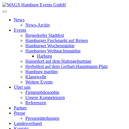
News
News-Archiv
Events
Bergedorfer Stadtfest
Hamburger Fischmarkt auf Reisen
Hamburger Wochenmärkte
Hamburger Weihnachtsmärkte
Harburg
Hansedorf auf dem Hafengeburtstag
Herbstfest auf dem Gerhart-Hauptmann-Platz
Hamburg maritim
Klangwelle
Weitere Events
Über uns
Firmenphilosophie
Unsere Kompetenzen
Referenzen
Partner
Presse
Pressemitteilungen
Landesverband
Kontakt