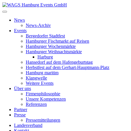
News
News-Archiv
Events
Bergedorfer Stadtfest
Hamburger Fischmarkt auf Reisen
Hamburger Wochenmärkte
Hamburger Weihnachtsmärkte
Harburg
Hansedorf auf dem Hafengeburtstag
Herbstfest auf dem Gerhart-Hauptmann-Platz
Hamburg maritim
Klangwelle
Weitere Events
Über uns
Firmenphilosophie
Unsere Kompetenzen
Referenzen
Partner
Presse
Pressemitteilungen
Landesverband
Kontakt