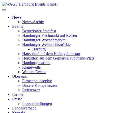
News
News-Archiv
Events
Bergedorfer Stadtfest
Hamburger Fischmarkt auf Reisen
Hamburger Wochenmärkte
Hamburger Weihnachtsmärkte
Harburg
Hansedorf auf dem Hafengeburtstag
Herbstfest auf dem Gerhart-Hauptmann-Platz
Hamburg maritim
Klangwelle
Weitere Events
Über uns
Firmenphilosophie
Unsere Kompetenzen
Referenzen
Partner
Presse
Pressemitteilungen
Landesverband
Kontakt